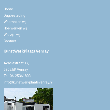
Home
Dagbesteding
Wat maken wij
Hoe werken wij
Wie zijn wij
Contact
KunstWerkPlaats Venray
Acaciastraat 17,
5802 EK Venray
Tel.
06-25361803
info@kunstwerkplaatsvenray.nl